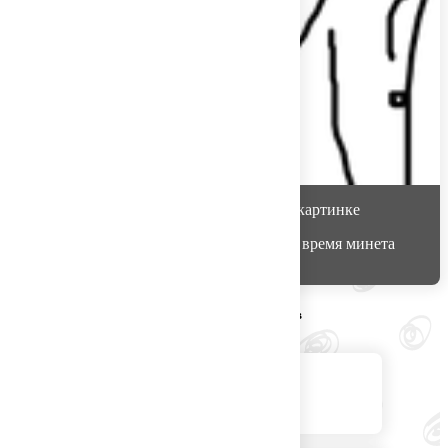
Blueberry
считает, что на этой картинке
что творится в голове у девушки во время минета
Варианты других игроков
Мысли о важном