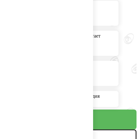
Нимфоманка
Личный секретарь работает
Нимфоманка
Золотистые кудри Аркадия
Укупника
К игре
Галерея