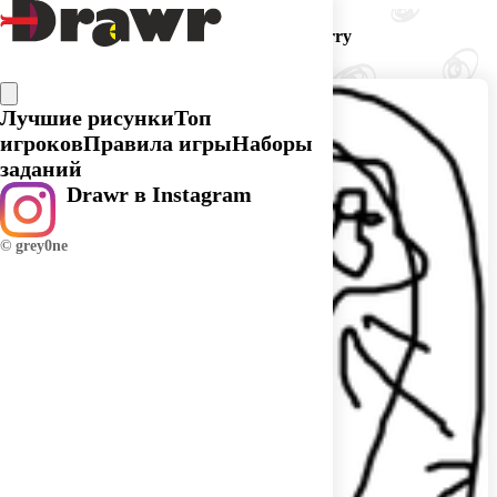
Догадка игрока Blueberry
Лучшие рисунки
Топ
игроков
Правила игры
Наборы
заданий
Drawr в Instagram
© grey0ne