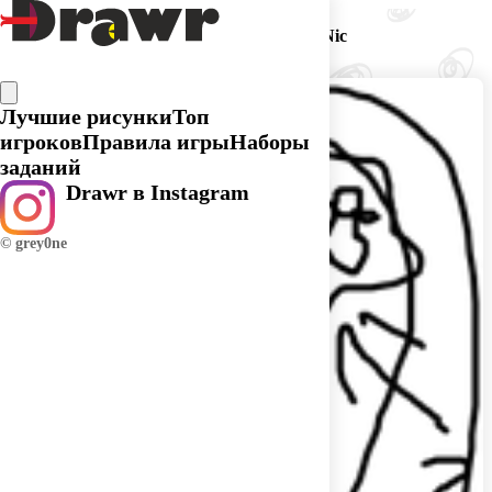
Догадка игрока YuliyaNic
Лучшие рисунки
Топ
игроков
Правила игры
Наборы
заданий
Drawr в Instagram
© grey0ne