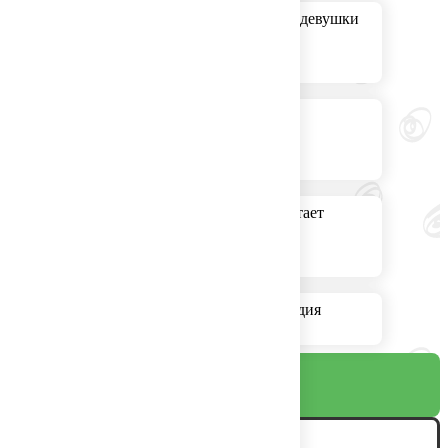
что творится в голове у девушки
во время минета
Нимфоманка
Личный секретарь работает
Золотистые кудри Аркадия
Укупника
К игре
Галерея