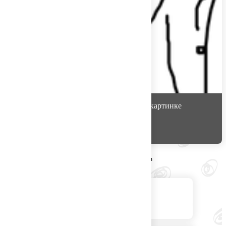
YuliyaNic
считает, что на этой картинке
Нимфоманка
Варианты других игроков
Мысли о важном