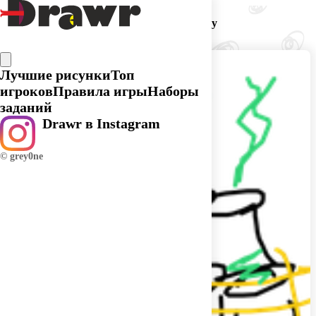
Догадка игрока Evgeny
Лучшие рисунки
Топ
игроков
Правила игры
Наборы
заданий
Drawr в Instagram
© grey0ne