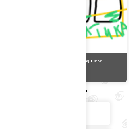
Evgeny
считает, что на этой картинке
Пиво на уране
Варианты других игроков
Протухшее пиво