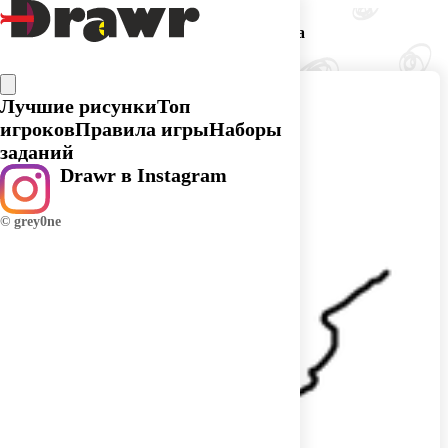
Догадка игрока Алена
Лучшие рисунки
Топ
игроков
Правила игры
Наборы
заданий
Drawr в Instagram
© grey0ne