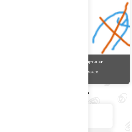
Алена
считает, что на этой картинке
Алёнушка на камне не замужем
Варианты других игроков
Джин женского пола