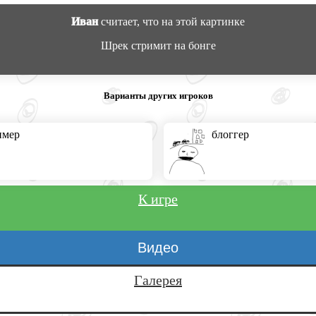
Иван
считает, что на этой картинке
Шрек стримит на бонге
Варианты других игроков
имер
блоггер
К игре
Видео
Галерея