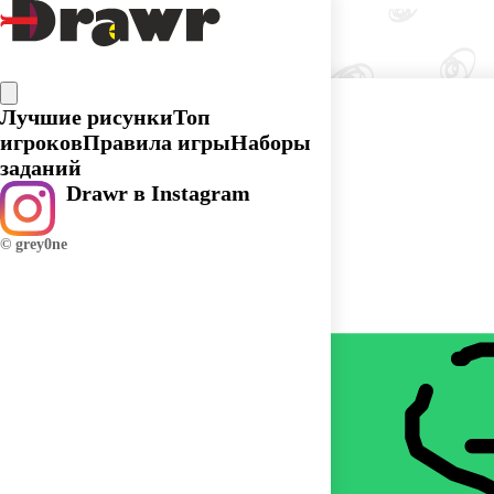
Лучшие рисунки
Топ
игроков
Правила игры
Наборы
заданий
Drawr в Instagram
© grey0ne