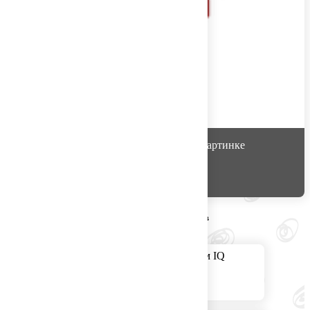
Evgeny
считает, что на этой картинке
Фреди-коммунист
Варианты других игроков
фредди крюгер с низким IQ