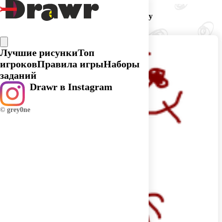
Догадка игрока Evgeny
Лучшие рисунки
Топ
игроков
Правила игры
Наборы
заданий
Drawr в Instagram
© grey0ne